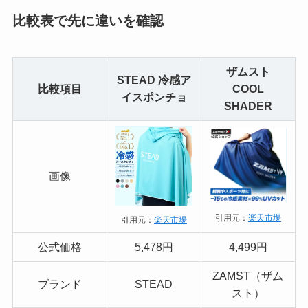
比較表で先に違いを確認
ザムスト
STEAD 冷感ア
比較項目
COOL
イスポンチョ
SHADER
画像
引用元：
楽天市場
引用元：
楽天市場
公式価格
5,478円
4,499円
ZAMST（ザム
ブランド
STEAD
スト）