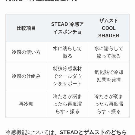
ザムスト
STEAD 冷感ア
比較項目
COOL
イスポンチョ
SHADER
水に濡らして
水に濡らして
冷感の使い方
振る
絞って振る
特殊冷感素材
気化熱で冷却
冷感の仕組み
でクールダウ
効果を発揮
ンをサポート
冷たさが弱ま
冷たさが弱ま
再冷却
ったら再度濡
ったら再度濡
らす・振る
らす・振る
冷感機能については、
STEADとザムストのどちら