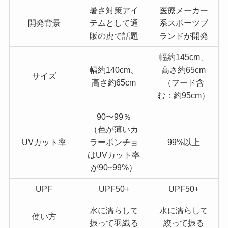
暑さ対策アイ
医療メーカー
開発背景
テムとして通
系スポーツブ
販の虎で話題
ランドが開発
幅約145cm、
幅約140cm、
高さ約65cm
サイズ
高さ約65cm
（フード含
む：約95cm）
90〜99％
（色が薄いカ
UVカット率
ラーポンチョ
99%以上
はUVカット率
が90~99%）
UPF
UPF50+
UPF50+
水に濡らして
水に濡らして
使い方
振って羽織る
絞って振る