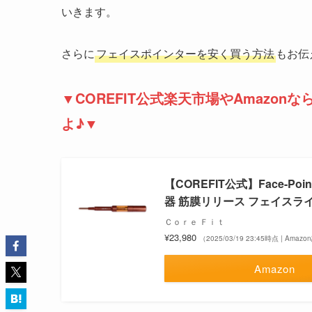
いきます。
さらに
フェイスポインターを安く買う方法
もお伝
▼COREFIT公式楽天市場やAmazo
よ♪
▼
【COREFIT公式】Face-
器 筋膜リリース フェイスラ
Ｃｏｒｅ Ｆｉｔ
¥23,980
（2025/03/19 23:45時点 | Amaz
Amazon