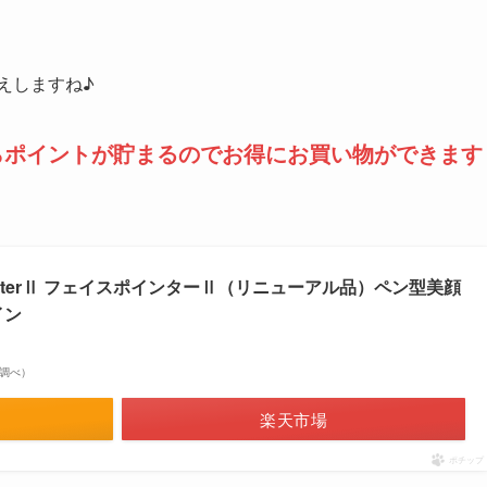
えしますね♪
nならポイントが貯まるのでお得にお買い物ができます
PointerⅡ フェイスポインターⅡ（リニューアル品）ペン型美顔
イン
on調べ）
楽天市場
ポチップ